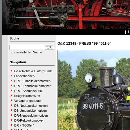
Suche
O&K 12348 - PRESS "99 4011-5"
zur erweiterten Suche
Navigation
Geschichte & Hintergründe
Länderbahnen
DRG-Einheitslokomotiven
DRG-Zahnradlokomotiven
DRG-Schmalspurlok.
Kriegslokomotiven
Verlagerungsbauten
DB-Neubaulokomotiven
DB-Umbaulokomotiven
DR-Neubaulokomotiven
DR-Rekolokomotiven
DR - "6000er"