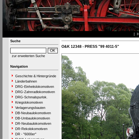
Suche
O&K 12348 - PRESS "99 4011-5"
zur erweiterten Suche
Navigation
Geschichte & Hintergründe
Länderbahnen
DRG-Einheitslokomotiven
DRG-Zahnradlokomotiven
DRG-Schmalspurlok.
Kriegslokomotiven
Verlagerungsbauten
DB-Neubaulokomotiven
DB-Umbaulokomotiven
DR-Neubaulokomotiven
DR-Rekolokomotiven
DR - "6000er"