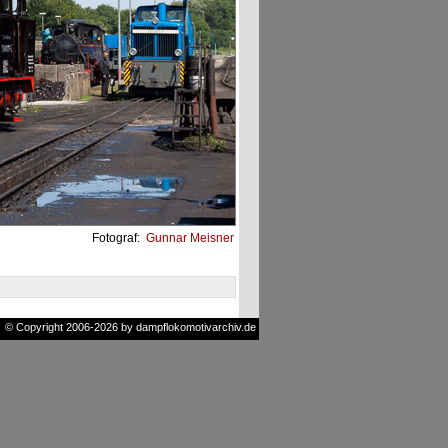
Fotograf:
Gunnar Meisner
© Copyright 2006-2026 by dampflokomotivarchiv.de