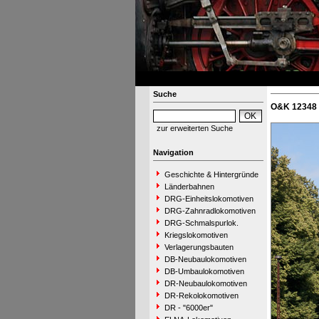
Suche
O&K 12348 
zur erweiterten Suche
Navigation
Geschichte & Hintergründe
Länderbahnen
DRG-Einheitslokomotiven
DRG-Zahnradlokomotiven
DRG-Schmalspurlok.
Kriegslokomotiven
Verlagerungsbauten
DB-Neubaulokomotiven
DB-Umbaulokomotiven
DR-Neubaulokomotiven
DR-Rekolokomotiven
DR - "6000er"