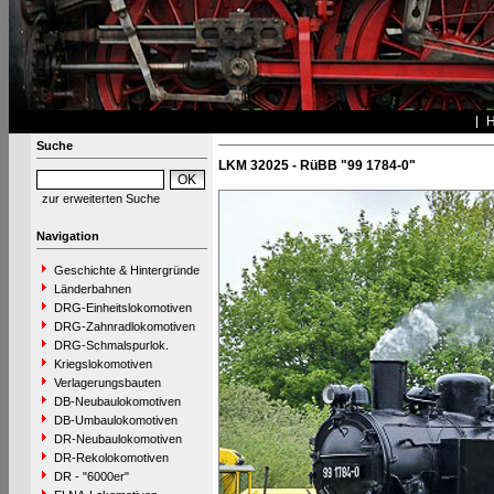
Suche
LKM 32025 - RüBB "99 1784-0"
zur erweiterten Suche
Navigation
Geschichte & Hintergründe
Länderbahnen
DRG-Einheitslokomotiven
DRG-Zahnradlokomotiven
DRG-Schmalspurlok.
Kriegslokomotiven
Verlagerungsbauten
DB-Neubaulokomotiven
DB-Umbaulokomotiven
DR-Neubaulokomotiven
DR-Rekolokomotiven
DR - "6000er"