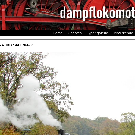
Home
Updates
Typengalerie
Mitwirkende
- RüBB "99 1784-0"