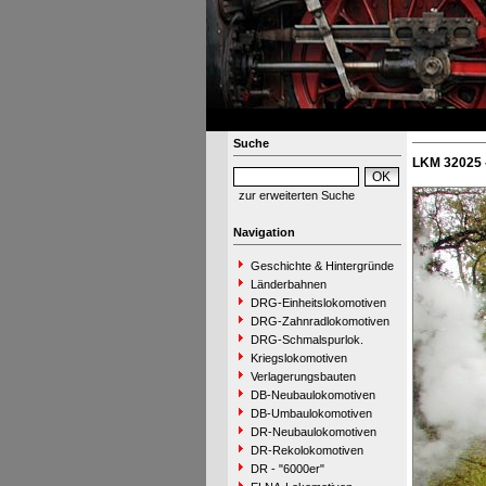
Suche
LKM 32025 
zur erweiterten Suche
Navigation
Geschichte & Hintergründe
Länderbahnen
DRG-Einheitslokomotiven
DRG-Zahnradlokomotiven
DRG-Schmalspurlok.
Kriegslokomotiven
Verlagerungsbauten
DB-Neubaulokomotiven
DB-Umbaulokomotiven
DR-Neubaulokomotiven
DR-Rekolokomotiven
DR - "6000er"