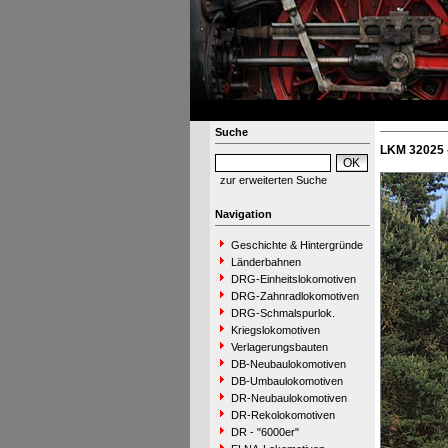
Suche
LKM 32025 
zur erweiterten Suche
Navigation
Geschichte & Hintergründe
Länderbahnen
DRG-Einheitslokomotiven
DRG-Zahnradlokomotiven
DRG-Schmalspurlok.
Kriegslokomotiven
Verlagerungsbauten
DB-Neubaulokomotiven
DB-Umbaulokomotiven
DR-Neubaulokomotiven
DR-Rekolokomotiven
DR - "6000er"