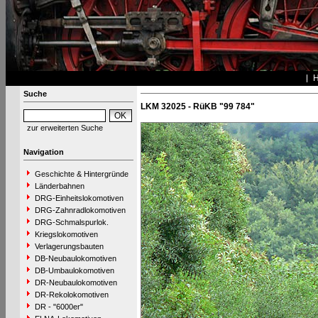
Suche
LKM 32025 - RüKB "99 784"
zur erweiterten Suche
Navigation
Geschichte & Hintergründe
Länderbahnen
DRG-Einheitslokomotiven
DRG-Zahnradlokomotiven
DRG-Schmalspurlok.
Kriegslokomotiven
Verlagerungsbauten
DB-Neubaulokomotiven
DB-Umbaulokomotiven
DR-Neubaulokomotiven
DR-Rekolokomotiven
DR - "6000er"