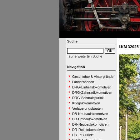
Suche
LKM 32025 
zur erweiterten Suche
Navigation
Geschichte & Hintergründe
Länderbahnen
DRG-Einheitslokomotiven
DRG-Zahnradlokomotiven
DRG-Schmalspurlok.
Kriegslokomotiven
Verlagerungsbauten
DB-Neubaulokomotiven
DB-Umbaulokomotiven
DR-Neubaulokomotiven
DR-Rekolokomotiven
DR - "6000er"