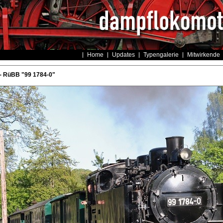
Home
Updates
Typengalerie
Mitwirkende
- RüBB "99 1784-0"