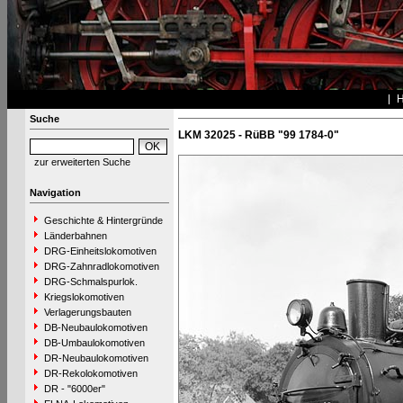
Suche
LKM 32025 - RüBB "99 1784-0"
zur erweiterten Suche
Navigation
Geschichte & Hintergründe
Länderbahnen
DRG-Einheitslokomotiven
DRG-Zahnradlokomotiven
DRG-Schmalspurlok.
Kriegslokomotiven
Verlagerungsbauten
DB-Neubaulokomotiven
DB-Umbaulokomotiven
DR-Neubaulokomotiven
DR-Rekolokomotiven
DR - "6000er"