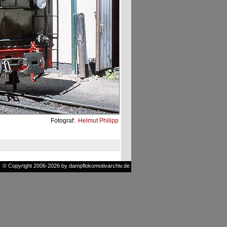
Fotograf:
Helmut Philipp
© Copyright 2006-2026 by dampflokomotivarchiv.de