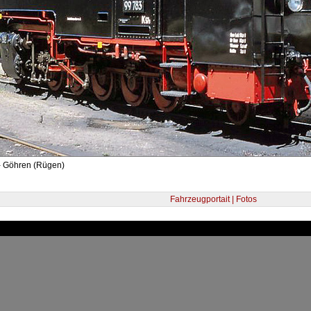
- Göhren (Rügen)
Fahrzeugportait | Fotos