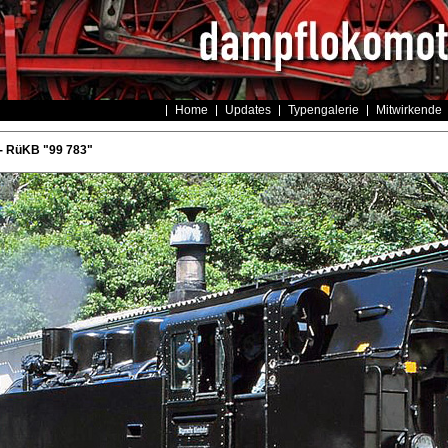
Home
Updates
Typengalerie
Mitwirkende
- RüKB "99 783"