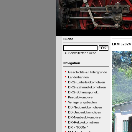
Suche
LKM 32024 
zur erweiterten Suche
Navigation
Geschichte & Hintergründe
Länderbahnen
DRG-Einheitslokomotiven
DRG-Zahnradlokomotiven
DRG-Schmalspurlok.
Kriegslokomotiven
Verlagerungsbauten
DB-Neubaulokomotiven
DB-Umbaulokomotiven
DR-Neubaulokomotiven
DR-Rekolokomotiven
DR - "6000er"