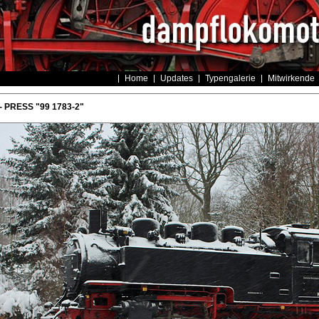
Home
Updates
Typengalerie
Mitwirkende
- PRESS "99 1783-2"