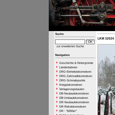
Suche
LKM 32024 
zur erweiterten Suche
Navigation
Geschichte & Hintergründe
Länderbahnen
DRG-Einheitslokomotiven
DRG-Zahnradlokomotiven
DRG-Schmalspurlok.
Kriegslokomotiven
Verlagerungsbauten
DB-Neubaulokomotiven
DB-Umbaulokomotiven
DR-Neubaulokomotiven
DR-Rekolokomotiven
DR - "6000er"