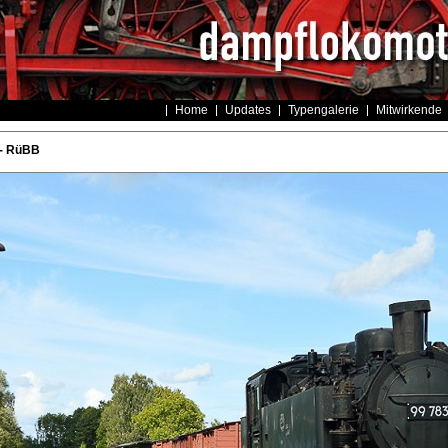
Home
Updates
Typengalerie
Mitwirkende
- RüBB