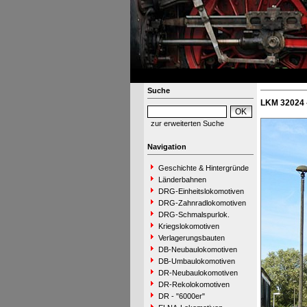
Suche
LKM 32024 
zur erweiterten Suche
Navigation
Geschichte & Hintergründe
Länderbahnen
DRG-Einheitslokomotiven
DRG-Zahnradlokomotiven
DRG-Schmalspurlok.
Kriegslokomotiven
Verlagerungsbauten
DB-Neubaulokomotiven
DB-Umbaulokomotiven
DR-Neubaulokomotiven
DR-Rekolokomotiven
DR - "6000er"