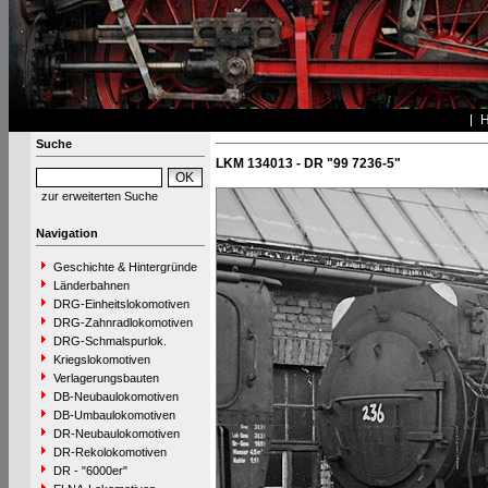
Suche
LKM 134013 - DR "99 7236-5"
zur erweiterten Suche
Navigation
Geschichte & Hintergründe
Länderbahnen
DRG-Einheitslokomotiven
DRG-Zahnradlokomotiven
DRG-Schmalspurlok.
Kriegslokomotiven
Verlagerungsbauten
DB-Neubaulokomotiven
DB-Umbaulokomotiven
DR-Neubaulokomotiven
DR-Rekolokomotiven
DR - "6000er"