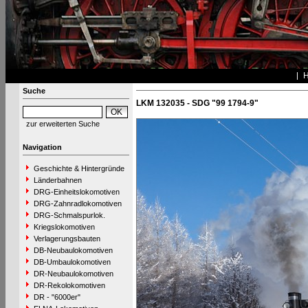
Suche
LKM 132035 - SDG "99 1794-9"
zur erweiterten Suche
Navigation
Geschichte & Hintergründe
Länderbahnen
DRG-Einheitslokomotiven
DRG-Zahnradlokomotiven
DRG-Schmalspurlok.
Kriegslokomotiven
Verlagerungsbauten
DB-Neubaulokomotiven
DB-Umbaulokomotiven
DR-Neubaulokomotiven
DR-Rekolokomotiven
DR - "6000er"