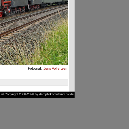
Fotograf:
Jens Vollertsen
© Copyright 2006-2026 by dampflokomotivarchiv.de