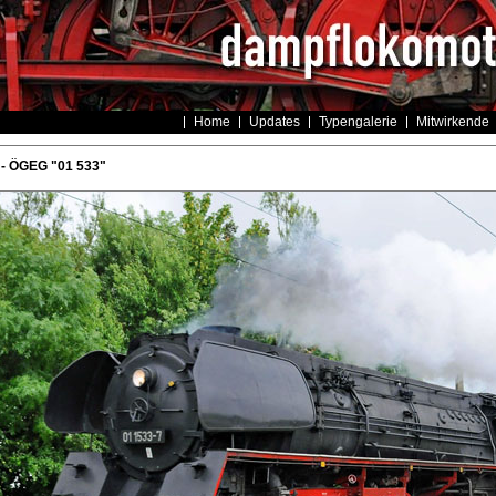
Home
Updates
Typengalerie
Mitwirkende
 - ÖGEG "01 533"