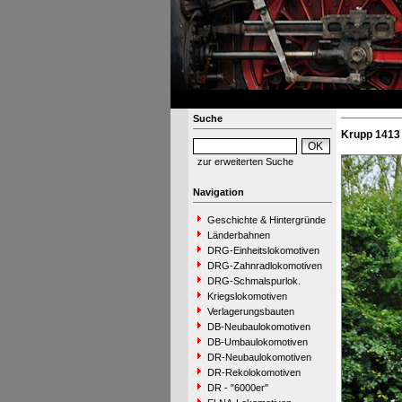
Suche
Krupp 1413
zur erweiterten Suche
Navigation
Geschichte & Hintergründe
Länderbahnen
DRG-Einheitslokomotiven
DRG-Zahnradlokomotiven
DRG-Schmalspurlok.
Kriegslokomotiven
Verlagerungsbauten
DB-Neubaulokomotiven
DB-Umbaulokomotiven
DR-Neubaulokomotiven
DR-Rekolokomotiven
DR - "6000er"