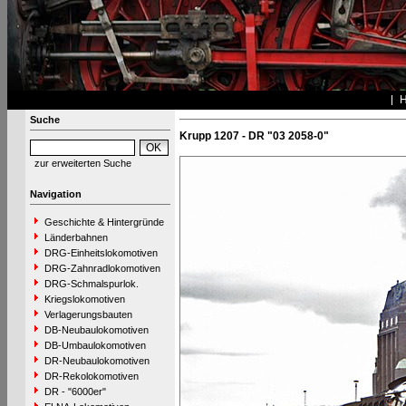
Suche
Krupp 1207 - DR "03 2058-0"
zur erweiterten Suche
Navigation
Geschichte & Hintergründe
Länderbahnen
DRG-Einheitslokomotiven
DRG-Zahnradlokomotiven
DRG-Schmalspurlok.
Kriegslokomotiven
Verlagerungsbauten
DB-Neubaulokomotiven
DB-Umbaulokomotiven
DR-Neubaulokomotiven
DR-Rekolokomotiven
DR - "6000er"