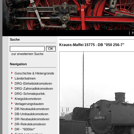
Suche
Krauss-Maffei 15775 - DB "050 256-7"
zur erweiterten Suche
Navigation
Geschichte & Hintergründe
Länderbahnen
DRG-Einheitslokomotiven
DRG-Zahnradlokomotiven
DRG-Schmalspurlok.
Kriegslokomotiven
Verlagerungsbauten
DB-Neubaulokomotiven
DB-Umbaulokomotiven
DR-Neubaulokomotiven
DR-Rekolokomotiven
DR - "6000er"