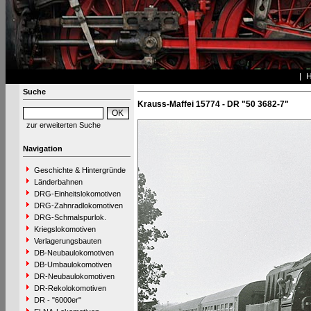
Suche
Krauss-Maffei 15774 - DR "50 3682-7"
zur erweiterten Suche
Navigation
Geschichte & Hintergründe
Länderbahnen
DRG-Einheitslokomotiven
DRG-Zahnradlokomotiven
DRG-Schmalspurlok.
Kriegslokomotiven
Verlagerungsbauten
DB-Neubaulokomotiven
DB-Umbaulokomotiven
DR-Neubaulokomotiven
DR-Rekolokomotiven
DR - "6000er"