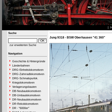
Suche
Jung 9318 - BSW Oberhausen "41 360"
zur erweiterten Suche
Navigation
Geschichte & Hintergründe
Länderbahnen
DRG-Einheitslokomotiven
DRG-Zahnradlokomotiven
DRG-Schmalspurlok.
Kriegslokomotiven
Verlagerungsbauten
DB-Neubaulokomotiven
DB-Umbaulokomotiven
DR-Neubaulokomotiven
DR-Rekolokomotiven
DR - "6000er"