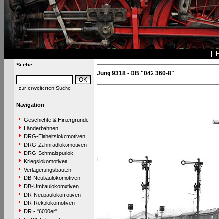
Suche
Jung 9318 - DB "042 360-8"
zur erweiterten Suche
Navigation
Geschichte & Hintergründe
Länderbahnen
DRG-Einheitslokomotiven
DRG-Zahnradlokomotiven
DRG-Schmalspurlok.
Kriegslokomotiven
Verlagerungsbauten
DB-Neubaulokomotiven
DB-Umbaulokomotiven
DR-Neubaulokomotiven
DR-Rekolokomotiven
DR - "6000er"