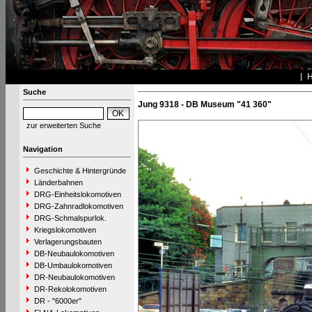
Suche
Jung 9318 - DB Museum "41 360"
zur erweiterten Suche
Navigation
Geschichte & Hintergründe
Länderbahnen
DRG-Einheitslokomotiven
DRG-Zahnradlokomotiven
DRG-Schmalspurlok.
Kriegslokomotiven
Verlagerungsbauten
DB-Neubaulokomotiven
DB-Umbaulokomotiven
DR-Neubaulokomotiven
DR-Rekolokomotiven
DR - "6000er"