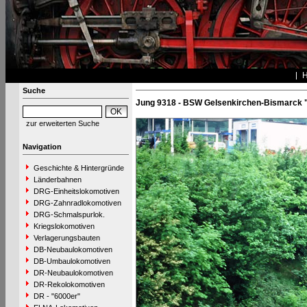
Suche
Jung 9318 - BSW Gelsenkirchen-Bismarck 
zur erweiterten Suche
Navigation
Geschichte & Hintergründe
Länderbahnen
DRG-Einheitslokomotiven
DRG-Zahnradlokomotiven
DRG-Schmalspurlok.
Kriegslokomotiven
Verlagerungsbauten
DB-Neubaulokomotiven
DB-Umbaulokomotiven
DR-Neubaulokomotiven
DR-Rekolokomotiven
DR - "6000er"