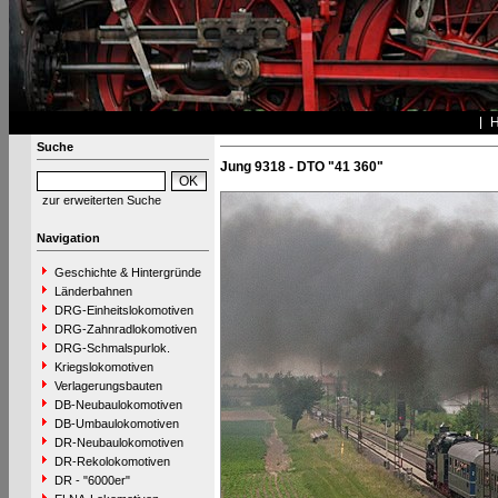
Suche
Jung 9318 - DTO "41 360"
zur erweiterten Suche
Navigation
Geschichte & Hintergründe
Länderbahnen
DRG-Einheitslokomotiven
DRG-Zahnradlokomotiven
DRG-Schmalspurlok.
Kriegslokomotiven
Verlagerungsbauten
DB-Neubaulokomotiven
DB-Umbaulokomotiven
DR-Neubaulokomotiven
DR-Rekolokomotiven
DR - "6000er"