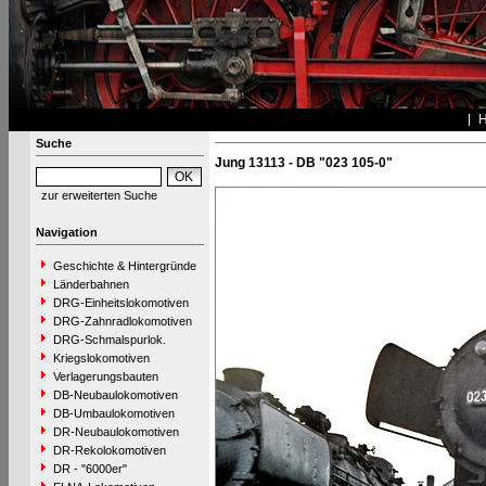
Suche
Jung 13113 - DB "023 105-0"
zur erweiterten Suche
Navigation
Geschichte & Hintergründe
Länderbahnen
DRG-Einheitslokomotiven
DRG-Zahnradlokomotiven
DRG-Schmalspurlok.
Kriegslokomotiven
Verlagerungsbauten
DB-Neubaulokomotiven
DB-Umbaulokomotiven
DR-Neubaulokomotiven
DR-Rekolokomotiven
DR - "6000er"