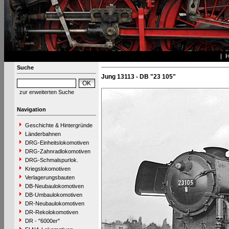
Suche
Jung 13113 - DB "23 105"
zur erweiterten Suche
Navigation
Geschichte & Hintergründe
Länderbahnen
DRG-Einheitslokomotiven
DRG-Zahnradlokomotiven
DRG-Schmalspurlok.
Kriegslokomotiven
Verlagerungsbauten
DB-Neubaulokomotiven
DB-Umbaulokomotiven
DR-Neubaulokomotiven
DR-Rekolokomotiven
DR - "6000er"