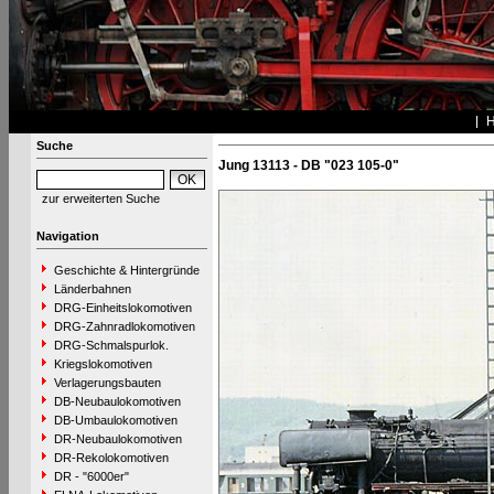
Suche
Jung 13113 - DB "023 105-0"
zur erweiterten Suche
Navigation
Geschichte & Hintergründe
Länderbahnen
DRG-Einheitslokomotiven
DRG-Zahnradlokomotiven
DRG-Schmalspurlok.
Kriegslokomotiven
Verlagerungsbauten
DB-Neubaulokomotiven
DB-Umbaulokomotiven
DR-Neubaulokomotiven
DR-Rekolokomotiven
DR - "6000er"