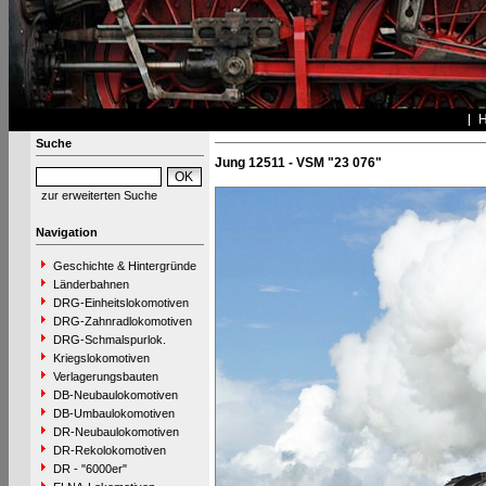
Suche
Jung 12511 - VSM "23 076"
zur erweiterten Suche
Navigation
Geschichte & Hintergründe
Länderbahnen
DRG-Einheitslokomotiven
DRG-Zahnradlokomotiven
DRG-Schmalspurlok.
Kriegslokomotiven
Verlagerungsbauten
DB-Neubaulokomotiven
DB-Umbaulokomotiven
DR-Neubaulokomotiven
DR-Rekolokomotiven
DR - "6000er"