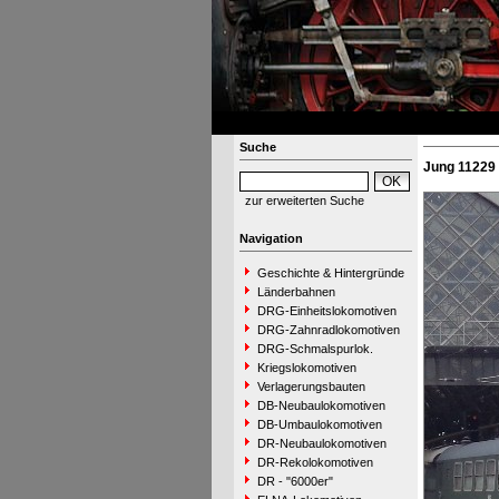
Suche
Jung 11229 
zur erweiterten Suche
Navigation
Geschichte & Hintergründe
Länderbahnen
DRG-Einheitslokomotiven
DRG-Zahnradlokomotiven
DRG-Schmalspurlok.
Kriegslokomotiven
Verlagerungsbauten
DB-Neubaulokomotiven
DB-Umbaulokomotiven
DR-Neubaulokomotiven
DR-Rekolokomotiven
DR - "6000er"