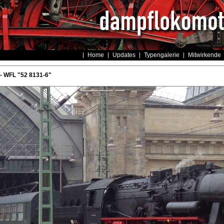
Home
Updates
Typengalerie
Mitwirkende
- WFL "52 8131-6"