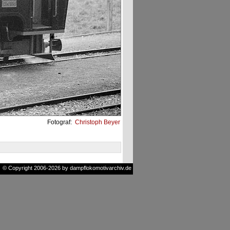
Fotograf:
Christoph Beyer
© Copyright 2006-2026 by dampflokomotivarchiv.de