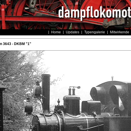
Home
Updates
Typengalerie
Mitwirkende
rn 3643 - DKBM "1"