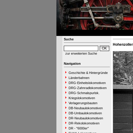
Suche
Hohenzolle
zur erweiterten Suche
Navigation
Geschichte & Hintergründe
Länderbahnen
DRG-Einheitslokomotiven
DRG-Zahnradlokomotiven
DRG-Schmalspurlok.
Kriegslokomotiven
Verlagerungsbauten
DB-Neubaulokomotiven
DB-Umbaulokomotiven
DR-Neubaulokomotiven
DR-Rekolokomotiven
DR - "6000er"