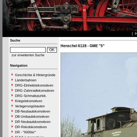
Suche
Henschel 6128 - GME "5"
zur erweiterten Suche
Navigation
Geschichte & Hintergründe
Länderbahnen
DRG-Einheitslokomotiven
DRG-Zahnradlokomotiven
DRG-Schmalspurlok.
Kriegslokomotiven
Verlagerungsbauten
DB-Neubaulokomotiven
DB-Umbaulokomotiven
DR-Neubaulokomotiven
DR-Rekolokomotiven
DR - "6000er"