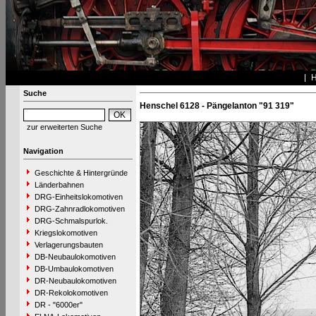
Suche
Henschel 6128 - Pängelanton "91 319"
zur erweiterten Suche
Navigation
Geschichte & Hintergründe
Länderbahnen
DRG-Einheitslokomotiven
DRG-Zahnradlokomotiven
DRG-Schmalspurlok.
Kriegslokomotiven
Verlagerungsbauten
DB-Neubaulokomotiven
DB-Umbaulokomotiven
DR-Neubaulokomotiven
DR-Rekolokomotiven
DR - "6000er"