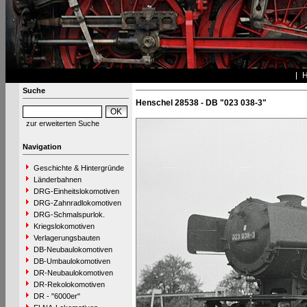
Suche
Henschel 28538 - DB "023 038-3"
zur erweiterten Suche
Navigation
Geschichte & Hintergründe
Länderbahnen
DRG-Einheitslokomotiven
DRG-Zahnradlokomotiven
DRG-Schmalspurlok.
Kriegslokomotiven
Verlagerungsbauten
DB-Neubaulokomotiven
DB-Umbaulokomotiven
DR-Neubaulokomotiven
DR-Rekolokomotiven
DR - "6000er"