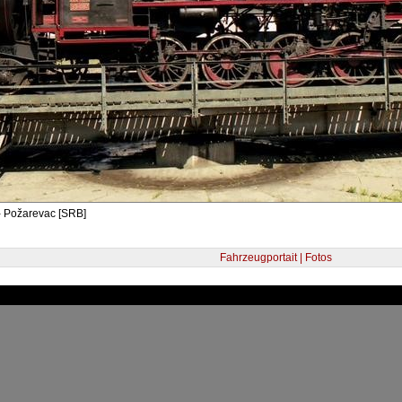
- Požarevac [SRB]
Fahrzeugportait | Fotos