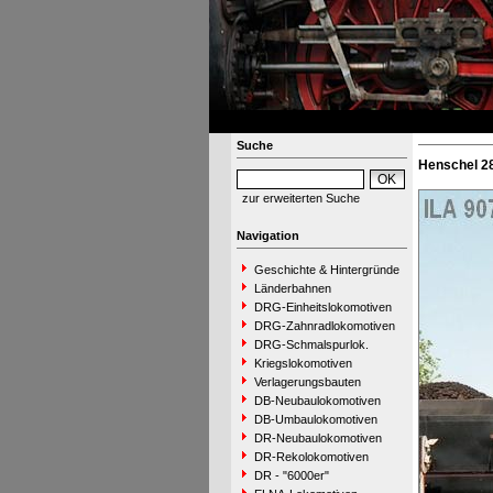
Suche
Henschel 28
zur erweiterten Suche
Navigation
Geschichte & Hintergründe
Länderbahnen
DRG-Einheitslokomotiven
DRG-Zahnradlokomotiven
DRG-Schmalspurlok.
Kriegslokomotiven
Verlagerungsbauten
DB-Neubaulokomotiven
DB-Umbaulokomotiven
DR-Neubaulokomotiven
DR-Rekolokomotiven
DR - "6000er"