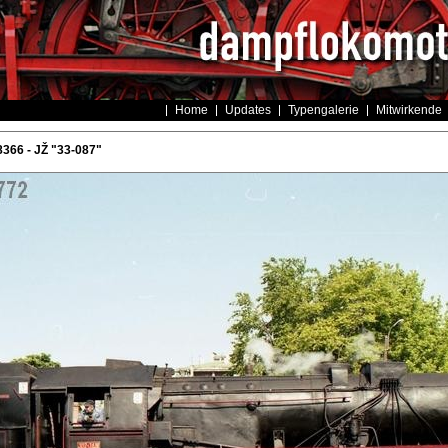
Home
Updates
Typengalerie
Mitwirkende
366 - JŽ "33-087"