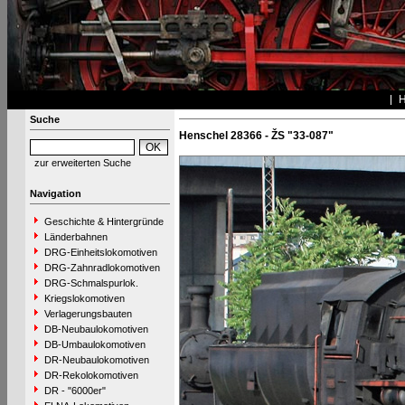
Suche
Henschel 28366 - ŽS "33-087"
zur erweiterten Suche
Navigation
Geschichte & Hintergründe
Länderbahnen
DRG-Einheitslokomotiven
DRG-Zahnradlokomotiven
DRG-Schmalspurlok.
Kriegslokomotiven
Verlagerungsbauten
DB-Neubaulokomotiven
DB-Umbaulokomotiven
DR-Neubaulokomotiven
DR-Rekolokomotiven
DR - "6000er"