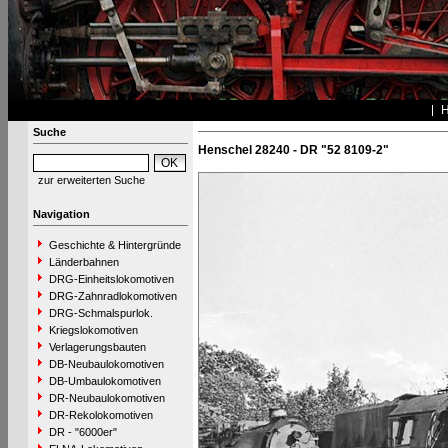
Suche
Henschel 28240 - DR "52 8109-2"
zur erweiterten Suche
Navigation
Geschichte & Hintergründe
Länderbahnen
DRG-Einheitslokomotiven
DRG-Zahnradlokomotiven
DRG-Schmalspurlok.
Kriegslokomotiven
Verlagerungsbauten
DB-Neubaulokomotiven
DB-Umbaulokomotiven
DR-Neubaulokomotiven
DR-Rekolokomotiven
DR - "6000er"