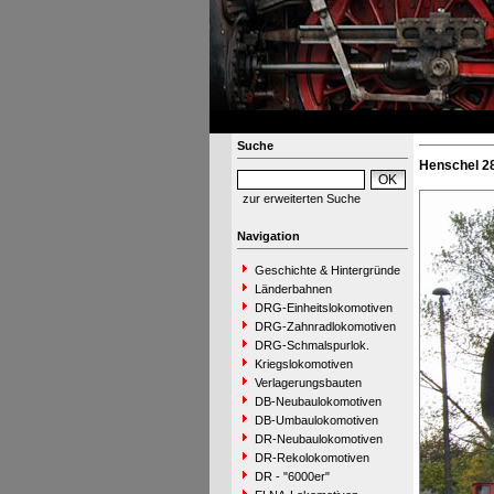
Suche
Henschel 28
zur erweiterten Suche
Navigation
Geschichte & Hintergründe
Länderbahnen
DRG-Einheitslokomotiven
DRG-Zahnradlokomotiven
DRG-Schmalspurlok.
Kriegslokomotiven
Verlagerungsbauten
DB-Neubaulokomotiven
DB-Umbaulokomotiven
DR-Neubaulokomotiven
DR-Rekolokomotiven
DR - "6000er"