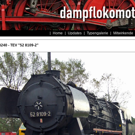
Home
Updates
Typengalerie
Mitwirkende
240 - TEV "52 8109-2"