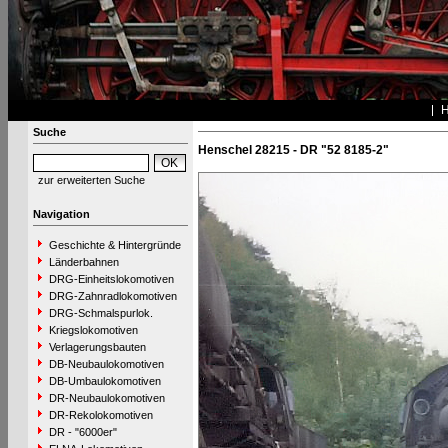
Suche
Henschel 28215 - DR "52 8185-2"
zur erweiterten Suche
Navigation
Geschichte & Hintergründe
Länderbahnen
DRG-Einheitslokomotiven
DRG-Zahnradlokomotiven
DRG-Schmalspurlok.
Kriegslokomotiven
Verlagerungsbauten
DB-Neubaulokomotiven
DB-Umbaulokomotiven
DR-Neubaulokomotiven
DR-Rekolokomotiven
DR - "6000er"