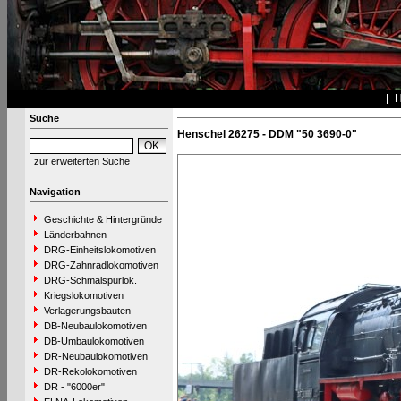
Suche
Henschel 26275 - DDM "50 3690-0"
zur erweiterten Suche
Navigation
Geschichte & Hintergründe
Länderbahnen
DRG-Einheitslokomotiven
DRG-Zahnradlokomotiven
DRG-Schmalspurlok.
Kriegslokomotiven
Verlagerungsbauten
DB-Neubaulokomotiven
DB-Umbaulokomotiven
DR-Neubaulokomotiven
DR-Rekolokomotiven
DR - "6000er"