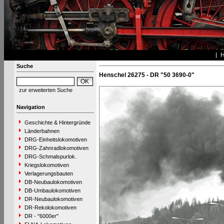
Suche
Henschel 26275 - DR "50 3690-0"
zur erweiterten Suche
Navigation
Geschichte & Hintergründe
Länderbahnen
DRG-Einheitslokomotiven
DRG-Zahnradlokomotiven
DRG-Schmalspurlok.
Kriegslokomotiven
Verlagerungsbauten
DB-Neubaulokomotiven
DB-Umbaulokomotiven
DR-Neubaulokomotiven
DR-Rekolokomotiven
DR - "6000er"