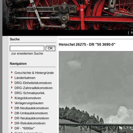
Suche
Henschel 26275 - DR "50 3690-0"
zur erweiterten Suche
Navigation
Geschichte & Hintergründe
Länderbahnen
DRG-Einheitslokomotiven
DRG-Zahnradlokomotiven
DRG-Schmalspurlok.
Kriegslokomotiven
Verlagerungsbauten
DB-Neubaulokomotiven
DB-Umbaulokomotiven
DR-Neubaulokomotiven
DR-Rekolokomotiven
DR - "6000er"