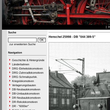
Suche
Henschel 25998 - DB "044 389-5"
zur erweiterten Suche
Navigation
Geschichte & Hintergründe
Länderbahnen
DRG-Einheitslokomotiven
DRG-Zahnradlokomotiven
DRG-Schmalspurlok.
Kriegslokomotiven
Verlagerungsbauten
DB-Neubaulokomotiven
DB-Umbaulokomotiven
DR-Neubaulokomotiven
DR-Rekolokomotiven
DR - "6000er"