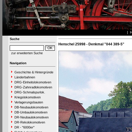
Suche
Henschel 25998 - Denkmal "044 389-5"
zur erweiterten Suche
Navigation
Geschichte & Hintergründe
Länderbahnen
DRG-Einheitslokomotiven
DRG-Zahnradlokomotiven
DRG-Schmalspurlok.
Kriegslokomotiven
Verlagerungsbauten
DB-Neubaulokomotiven
DB-Umbaulokomotiven
DR-Neubaulokomotiven
DR-Rekolokomotiven
DR - "6000er"