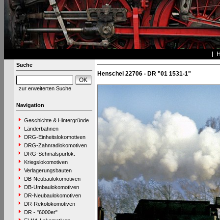
Suche
Henschel 22706 - DR "01 1531-1"
zur erweiterten Suche
Navigation
Geschichte & Hintergründe
Länderbahnen
DRG-Einheitslokomotiven
DRG-Zahnradlokomotiven
DRG-Schmalspurlok.
Kriegslokomotiven
Verlagerungsbauten
DB-Neubaulokomotiven
DB-Umbaulokomotiven
DR-Neubaulokomotiven
DR-Rekolokomotiven
DR - "6000er"