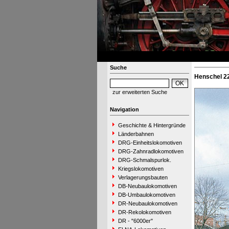
Suche
Henschel 22
zur erweiterten Suche
Navigation
Geschichte & Hintergründe
Länderbahnen
DRG-Einheitslokomotiven
DRG-Zahnradlokomotiven
DRG-Schmalspurlok.
Kriegslokomotiven
Verlagerungsbauten
DB-Neubaulokomotiven
DB-Umbaulokomotiven
DR-Neubaulokomotiven
DR-Rekolokomotiven
DR - "6000er"