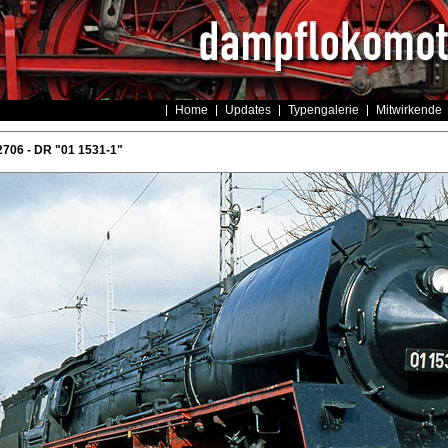
Home
Updates
Typengalerie
Mitwirkende
706 - DR "01 1531-1"