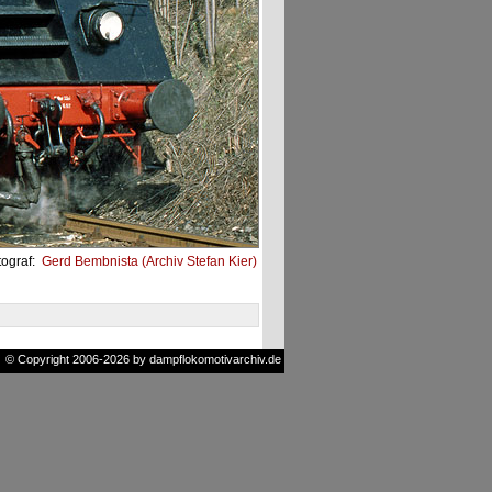
tograf:
Gerd Bembnista (Archiv Stefan Kier)
© Copyright 2006-2026 by dampflokomotivarchiv.de