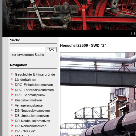
Suche
Henschel 22509 - SWD "2"
zur erweiterten Suche
Navigation
Geschichte & Hintergründe
Länderbahnen
DRG-Einheitslokomotiven
DRG-Zahnradlokomotiven
DRG-Schmalspurlok.
Kriegslokomotiven
Verlagerungsbauten
DB-Neubaulokomotiven
DB-Umbaulokomotiven
DR-Neubaulokomotiven
DR-Rekolokomotiven
DR - "6000er"