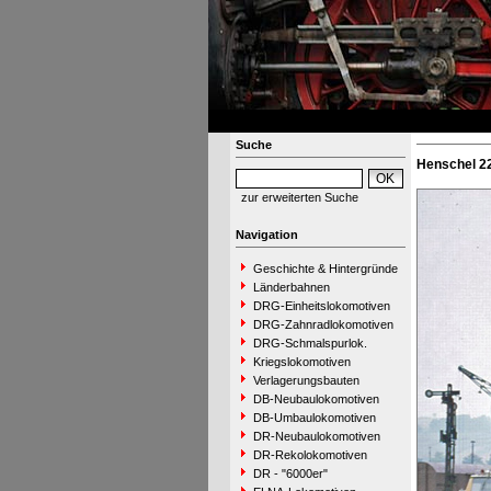
Suche
Henschel 22
zur erweiterten Suche
Navigation
Geschichte & Hintergründe
Länderbahnen
DRG-Einheitslokomotiven
DRG-Zahnradlokomotiven
DRG-Schmalspurlok.
Kriegslokomotiven
Verlagerungsbauten
DB-Neubaulokomotiven
DB-Umbaulokomotiven
DR-Neubaulokomotiven
DR-Rekolokomotiven
DR - "6000er"