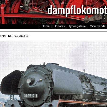
Home
Updates
Typengalerie
Mitwirkende
464 - DR "01 0517-1"