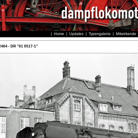
Home
Updates
Typengalerie
Mitwirkende
464 - DR "01 0517-1"