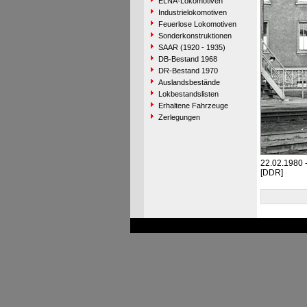
ELNA-Lokomotiven
Industrielokomotiven
Feuerlose Lokomotiven
Sonderkonstruktionen
SAAR (1920 - 1935)
DB-Bestand 1968
DR-Bestand 1970
Auslandsbestände
Lokbestandslisten
Erhaltene Fahrzeuge
Zerlegungen
22.02.1980 
[DDR]