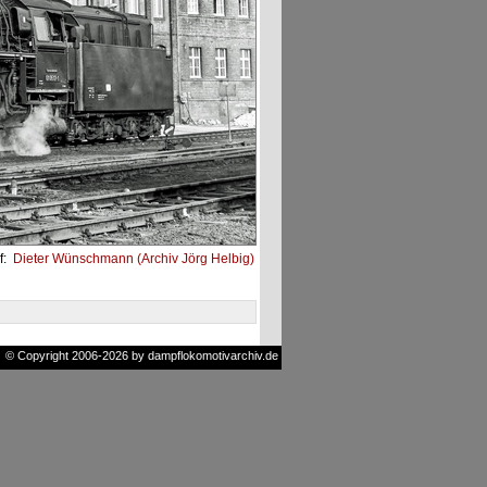
f:
Dieter Wünschmann (Archiv Jörg Helbig)
© Copyright 2006-2026 by dampflokomotivarchiv.de