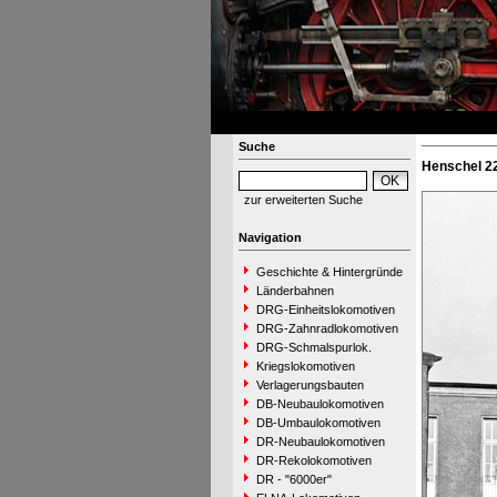
Suche
Henschel 22
zur erweiterten Suche
Navigation
Geschichte & Hintergründe
Länderbahnen
DRG-Einheitslokomotiven
DRG-Zahnradlokomotiven
DRG-Schmalspurlok.
Kriegslokomotiven
Verlagerungsbauten
DB-Neubaulokomotiven
DB-Umbaulokomotiven
DR-Neubaulokomotiven
DR-Rekolokomotiven
DR - "6000er"