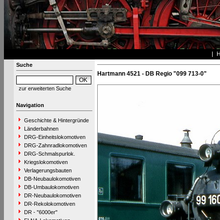
Suche
Hartmann 4521 - DB Regio "099 713-0"
zur erweiterten Suche
Navigation
Geschichte & Hintergründe
Länderbahnen
DRG-Einheitslokomotiven
DRG-Zahnradlokomotiven
DRG-Schmalspurlok.
Kriegslokomotiven
Verlagerungsbauten
DB-Neubaulokomotiven
DB-Umbaulokomotiven
DR-Neubaulokomotiven
DR-Rekolokomotiven
DR - "6000er"