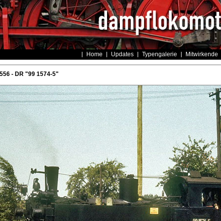
Home
Updates
Typengalerie
Mitwirkende
556 - DR "99 1574-5"