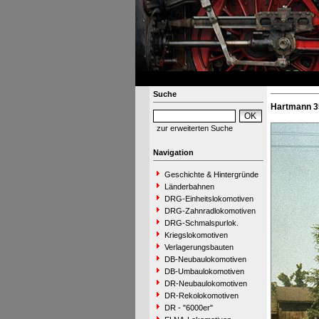
Suche
Hartmann 3
zur erweiterten Suche
Navigation
Geschichte & Hintergründe
Länderbahnen
DRG-Einheitslokomotiven
DRG-Zahnradlokomotiven
DRG-Schmalspurlok.
Kriegslokomotiven
Verlagerungsbauten
DB-Neubaulokomotiven
DB-Umbaulokomotiven
DR-Neubaulokomotiven
DR-Rekolokomotiven
DR - "6000er"