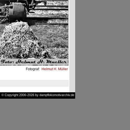
Fotograf:
Helmut H. Müller
© Copyright 2006-2026 by dampflokomotivarchiv.de