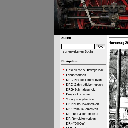
Suche
Hanomag 29
zur erweiterten Suche
Navigation
Geschichte & Hintergründe
Länderbahnen
DRG-Einheitslokomotiven
DRG-Zahnradlokomotiven
DRG-Schmalspurlok.
Kriegslokomotiven
Verlagerungsbauten
DB-Neubaulokomotiven
DB-Umbaulokomotiven
DR-Neubaulokomotiven
DR-Rekolokomotiven
DR - "6000er"