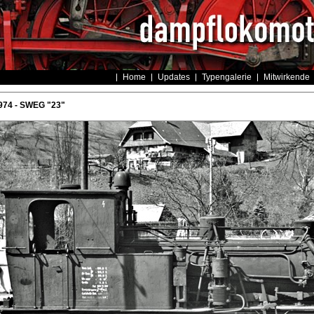
Home
Updates
Typengalerie
Mitwirkende
74 - SWEG "23"